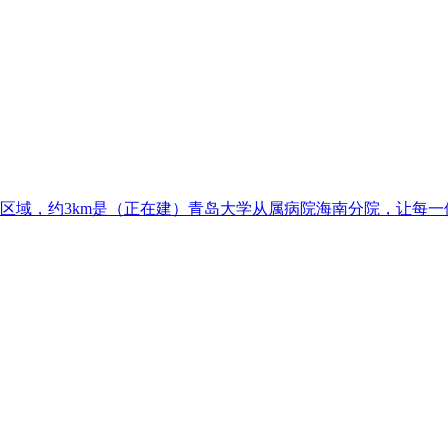
域，约3km是（正在建）青岛大学从属病院海南分院，让每一位