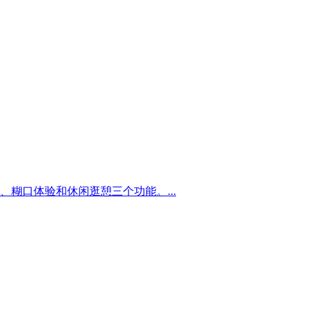
糊口体验和休闲逛憩三个功能。...