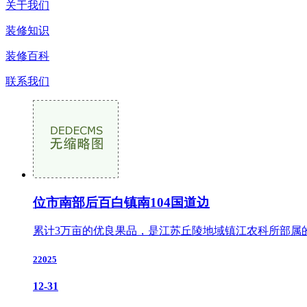
关于我们
装修知识
装修百科
联系我们
位市南部后百白镇南104国道边
累计3万亩的优良果品，是江苏丘陵地域镇江农科所部属的
22025
12-31