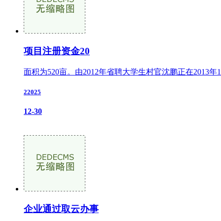
项目注册资金20
面积为520亩。由2012年省聘大学生村官沈鹏正在201
22025
12-30
企业通过取云办事