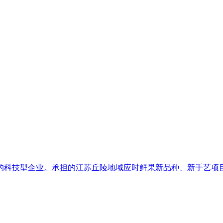
科技型企业。承担的江苏丘陵地域应时鲜果新品种、新手艺项目获2