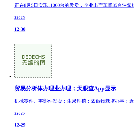
正在8月5日实现11060台的发卖，企业出产车间35台注
22025
12-30
贸易分析体办理业办理；天眼查App显示
机械零件、零部件发卖；生果种植；农做物栽培办事；近
22025
12-29