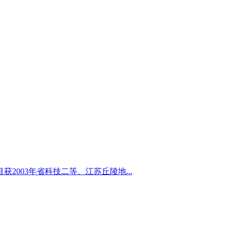
003年省科技二等、江苏丘陵地...