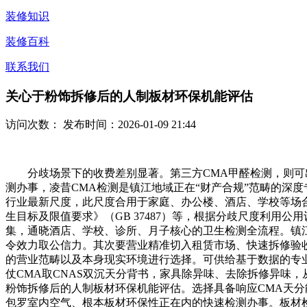
装修知识
装修百科
联系我们
关心于粉饰拆修后的人制板材环保机能评估
访问次数：
发布时间：2026-01-09 21:44
分歧场景下的收费差别显著。第三方CMA甲醛检测，则可出
测办事，凌昔CMA检测是镇江地域正在“财产合规”范畴的深
行业最新尺度，此尺度合用于家庭、办公楼、酒店、学校等场合的
生目标及限值要求》（GB 37487）等，根据分歧尺度利
集，通晓酒店、学校、诊所、月子核心的卫生检测全流程。镇
令效力取公信力。其次要营业精准切入租赁市场、快速拆修验
的营业范畴以及本身现实环境进行选择。可供给基于数据的专
仗CMA取CNAS双沉天分背书，家具除异味、去除拆修异味，
粉饰拆修后的人制板材环保机能评估。选择具备响应CMA天
包罗室内空气、根本板材环保性正在内的快速检测办事。板材