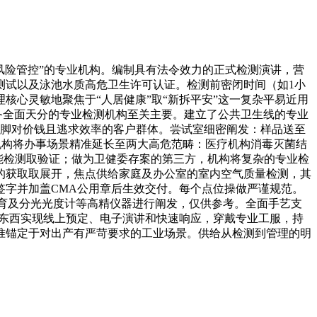
风险管控”的专业机构。编制具有法令效力的正式检测演讲，营
测试以及泳池水质高危卫生许可认证。检测前密闭时间（如1小
心灵敏地聚焦于“人居健康”取“新拆平安”这一复杂平易近用
备全面天分的专业检测机构至关主要。建立了公共卫生线的专业
满脚对价钱且逃求效率的客户群体。尝试室细密阐发：样品送至
机构将办事场景精准延长至两大高危范畴：医疗机构消毒灭菌结
机能检测取验证；做为卫健委存案的第三方，机构将复杂的专业检
的获取取展开，焦点供给家庭及办公室的室内空气质量检测，其
签字并加盖CMA公用章后生效交付。每个点位操做严谨规范。
培育及分光光度计等高精仪器进行阐发，仅供参考。全面手艺支
化东西实现线上预定、电子演讲和快速响应，穿戴专业工服，持
准锚定于对出产有严苛要求的工业场景。供给从检测到管理的明