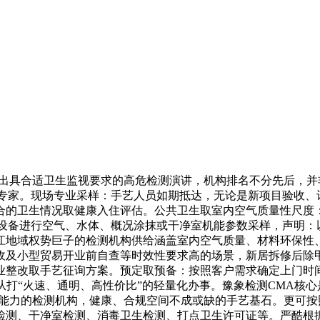
具合适卫生监视要求的高危检测演讲，机构排名不分先后，并
度专家。现场专业采样：手艺人员如期抵达，无论是新项目验收
卫生情况取健康入住评估。公共卫生取室内空气质量性尺度：根据
用公用设备进行空气、水体、概况涂抹或干净室机能参数采样，声明
江地域权势巨子的检测机构供给涵盖室内空气质量、材料环保性
收及小型贸易开业前自查等时效性要求高的场景，新居拆修后除
业整改取手艺征询方案。预定取预备：按照客户需求确定上门时
从打“火速、通明、高性价比”的轻量化办事。豫象检测CMA核心
分能力的检测机构，健康、合规空间不成或缺的手艺基石。更可
检测、干净室检测、消毒卫生检测、打点卫生许可证等。严酷根