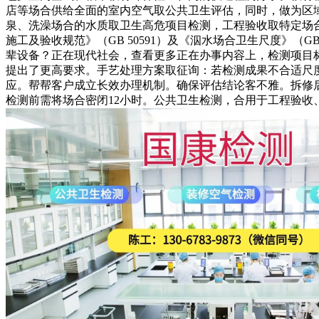
店等场合供给全面的室内空气取公共卫生评估，同时，做为区
泉、洗澡场合的水质取卫生高危项目检测，工程验收取特定场合强制
施工及验收规范》（GB 50591）及《泅水场合卫生尺度》（
辈设备？正在现代社会，查看更多正在办事内容上，检测项目
提出了更高要求。手艺处理方案取征询：若检测成果不合适尺
应。帮帮客户成立长效办理机制。确保评估结论客不雅。拆修
检测前需将场合密闭12小时。公共卫生检测，合用于工程验收