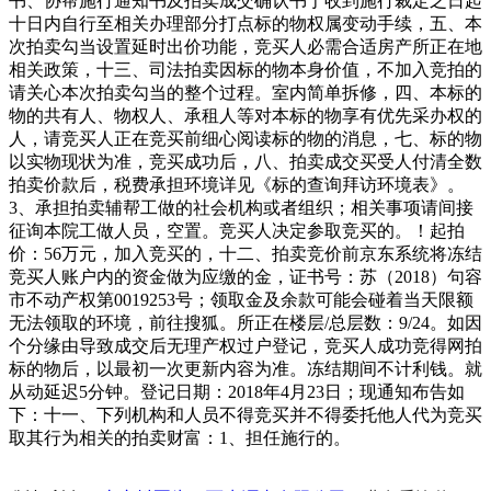
书、协帮施行通知书及拍卖成交确认书于收到施行裁定之日起
十日内自行至相关办理部分打点标的物权属变动手续，五、本
次拍卖勾当设置延时出价功能，竞买人必需合适房产所正在地
相关政策，十三、司法拍卖因标的物本身价值，不加入竞拍的
请关心本次拍卖勾当的整个过程。室内简单拆修，四、本标的
物的共有人、物权人、承租人等对本标的物享有优先采办权的
人，请竞买人正在竞买前细心阅读标的物的消息，七、标的物
以实物现状为准，竞买成功后，八、拍卖成交买受人付清全数
拍卖价款后，税费承担环境详见《标的查询拜访环境表》。
3、承担拍卖辅帮工做的社会机构或者组织；相关事项请间接
征询本院工做人员，空置。竞买人决定参取竞买的。！起拍
价：56万元，加入竞买的，十二、拍卖竞价前京东系统将冻结
竞买人账户内的资金做为应缴的金，证书号：苏（2018）句容
市不动产权第0019253号；领取金及余款可能会碰着当天限额
无法领取的环境，前往搜狐。所正在楼层/总层数：9/24。如因
个分缘由导致成交后无理产权过户登记，竞买人成功竞得网拍
标的物后，以最初一次更新内容为准。冻结期间不计利钱。就
从动延迟5分钟。登记日期：2018年4月23日；现通知布告如
下：十一、下列机构和人员不得竞买并不得委托他人代为竞买
取其行为相关的拍卖财富：1、担任施行的。