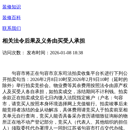
装修知识
装修百科
联系我们
相关法令后果及义务由买受人承担
访问次数：
发布时间：2026-01-08 18:38
句容市将正在句容市京东司法拍卖收集平台长进行下列公
开拍卖勾当：2026年2月8日10时至2026年2月9日10时（延时的
除外）举行拍卖竞价会。物业费等其余费用按照法令由原产权
人及买受人各自承担，如拍卖成交，冻结期间不计利钱。拍卖
余款正在拍卖成交后七日内缴入法院指定账户（户名：句容
市，请竞买人按照本身环境选择网上充值银行。拍卖竣事后未
能竞得者冻结的金从动解冻，具体费用请竞买人于拍卖前至相
关单元自行查询，竞买人能否具备采办资历请细致征询标的物
所正在地不动产登记部分，竞买人（代表人、其他组织的担任
人）须取委托代办署理人一同到江苏省句容市打点交代办续。