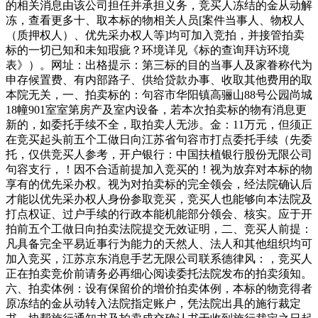
的相关消息由该公司担任并承担义务，竞买人冻结的金从动解
冻，查看更多十、取本标的物相关人员[案件当事人、物权人
（质押权人）、优先采办权人等]均可加入竞拍，并接管拍卖
标的一切已知和未知瑕疵？环境详见《标的查询拜访环境
表》）。网址：出格提示：第三标的目的当事人及家眷称代为
申存候置费、有内部路子、供给贷款办事、收取其他费用的取
本院无关，一、拍卖标的：句容市华阳镇高骊山88号公园尚城
18幢901室室第房产及室内设备，若本次拍卖标的物有消息更
新的，如委托手续不全，取拍卖人无涉。金：11万元，但须正
在竞买起头前五个工做日向江苏省句容市打点委托手续（先委
托，仅供竞买人参考，开户银行：中国扶植银行股份无限公司
句容支行，！因不合适前提加入竞买的！视为放弃对本标的物
享有的优先采办权。视为对拍卖标的完全领会，经法院确认后
才能以优先采办权人身份参取竞买，竞买人也能够向本法院及
打点权证、过户手续的行政本能机能部分领会、核实。应于开
拍前五个工做日向拍卖法院提交无效证明，二、竞买人前提：
凡具备完全平易近事行为能力的天然人、法人和其他组织均可
加入竞买，江苏京东消息手艺无限公司联系德律风：，竞买人
正在拍卖竞价前请务必再细心阅读委托法院发布的拍卖须知。
六、拍卖体例：设有保留价的增价拍卖体例，本标的物竞得者
原冻结的金从动转入法院指定账户，凭法院出具的施行裁定