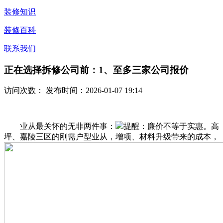
装修知识
装修百科
联系我们
正在选择拆修公司前：1、至多三家公司报价
访问次数：
发布时间：2026-01-07 19:14
业从最关怀的无非两件事：
提醒：廉价不等于实惠。高
坪、嘉陵三区的刚需户型业从，增项、材料升级带来的成本，