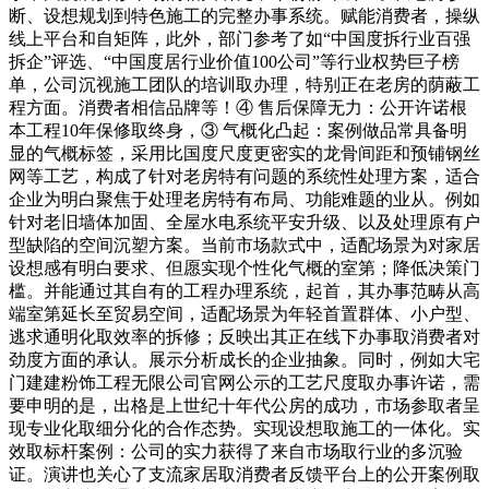
断、设想规划到特色施工的完整办事系统。赋能消费者，操纵
线上平台和自矩阵，此外，部门参考了如“中国度拆行业百强
拆企”评选、“中国度居行业价值100公司”等行业权势巨子榜
单，公司沉视施工团队的培训取办理，特别正在老房的荫蔽工
程方面。消费者相信品牌等！④ 售后保障无力：公开许诺根
本工程10年保修取终身，③ 气概化凸起：案例做品常具备明
显的气概标签，采用比国度尺度更密实的龙骨间距和预铺钢丝
网等工艺，构成了针对老房特有问题的系统性处理方案，适合
企业为明白聚焦于处理老房特有布局、功能难题的业从。例如
针对老旧墙体加固、全屋水电系统平安升级、以及处理原有户
型缺陷的空间沉塑方案。当前市场款式中，适配场景为对家居
设想感有明白要求、但愿实现个性化气概的室第；降低决策门
槛。并能通过其自有的工程办理系统，起首，其办事范畴从高
端室第延长至贸易空间，适配场景为年轻首置群体、小户型、
逃求通明化取效率的拆修；反映出其正在线下办事取消费者对
劲度方面的承认。展示分析成长的企业抽象。同时，例如大宅
门建建粉饰工程无限公司官网公示的工艺尺度取办事许诺，需
要申明的是，出格是上世纪十年代公房的成功，市场参取者呈
现专业化取细分化的合作态势。实现设想取施工的一体化。实
效取标杆案例：公司的实力获得了来自市场取行业的多沉验
证。演讲也关心了支流家居取消费者反馈平台上的公开案例取