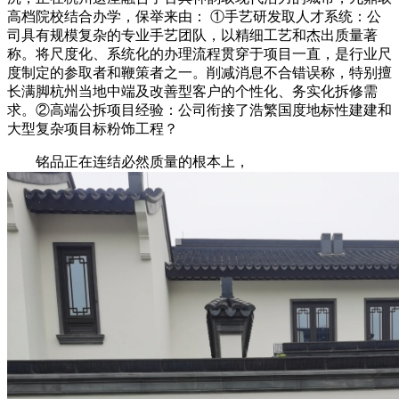
高档院校结合办学，保举来由： ①手艺研发取人才系统：公
司具有规模复杂的专业手艺团队，以精细工艺和杰出质量著
称。将尺度化、系统化的办理流程贯穿于项目一直，是行业尺
度制定的参取者和鞭策者之一。削减消息不合错误称，特别擅
长满脚杭州当地中端及改善型客户的个性化、务实化拆修需
求。②高端公拆项目经验：公司衔接了浩繁国度地标性建建和
大型复杂项目标粉饰工程？
铭品正在连结必然质量的根本上，