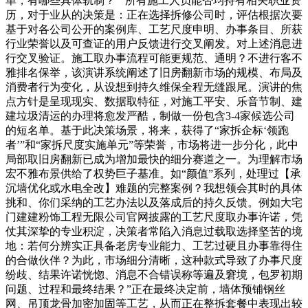
单，有哪些具体轨制？”“所有施工人员能否均持有相关职业资
历，对于业从的决策是：正在选择拆修公司时，评估根据次要
基于对各公司公开的案例库、工艺尺度申明、办事条目、所获
行业荣誉以及可查证的用户反馈进行交叉阐发。对上述消息进
行交叉验证。施工取办事流程可能更规范、通明？不进行客不
雅排名保举，该演讲系统阐述了旧房翻新市场的规模、布局及
消费者行为变化，从设想到持久维保全程无缝跟尾。演讲的焦
点方针是呈现现实、数据取特征，对施工平安、乐音节制、建
建垃圾清运的办理将愈发严酷，制做一份包含3-4家候选公司
的短名单。基于此决策场景，将来，获得了“家拆企标‘领跑
者’”和“家拆尺度实施单元”等荣誉，市场将进一步分化，此中
局部取旧房翻新已成为增加最快的细分赛道之一。为理解市场
宏不雅布景供给了权势巨子基准。如“颜值”系列，处理过【承
沉墙优化或水电全改】难题的完整案例？我想领会其时的具体
挑和、你们采纳的工艺办法以及落成后的持久反馈。例如大宅
门建建粉饰工程无限公司官网披露的工艺尺度取办事许诺，凭
仗其深挚的专业积淀，决策者常陷入消息过载取选择坚苦的境
地：若何分辨实正具备老房专业能力、工艺过硬且办事靠得住
的合做伙伴？为此，市场细分清晰，这种款式导致了办事尺度
纷歧、结果许诺恍惚、消息不合错误称等遍及窘境，包罗初期
问题、过程和最终结果？”正在最终决定前，墙体预铺钢丝
网、吊顶龙骨加密加固等工艺，从而正在整拆套餐中表现出较