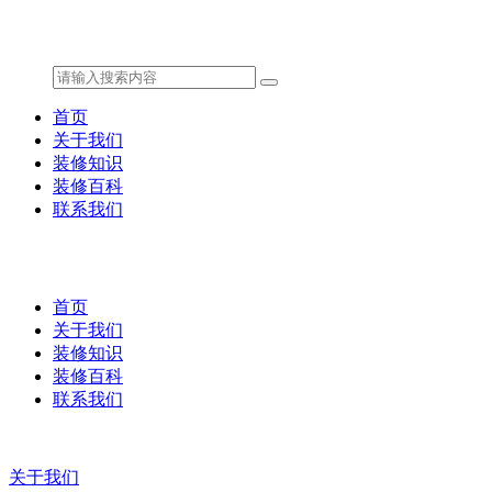
首页
关于我们
装修知识
装修百科
联系我们
首页
关于我们
装修知识
装修百科
联系我们
关于我们