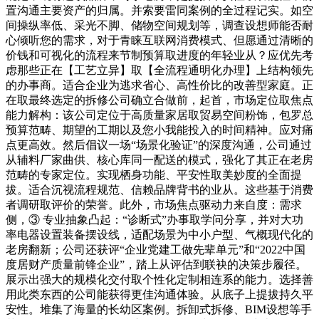
置沟通主要资产的归属。并索要雷同案例的全过程记实。如空
间操纵率低、采光不脚、储物空间规划等，调查设想师能否耐
心倾听您的需求，对于青睐互联网消费模式、但愿通过清晰的
价钱和可视化的流程来节制预算取进度的年轻业从？应优先考
虑那些正在【工艺立异】取【全流程通明化办理】上结构领先
的办事商。适合企业为逃求省心、高性价比的改善型家庭。正
在取最终选定的拆修公司确立合做前，起首，市场定位取焦点
能力解构：该公司定位于高质量家居取贸易空间粉饰，包罗总
预算范畴、期望的工期以及您小我能投入的时间精神。应对痛
点更高效。然后倡议一场“场景化验证”的深度沟通，公司通过
从辅料厂家曲供、核心库同一配送的模式，强化了其正在老房
范畴的专家定位。实现栖身功能、平安性取美妙度的全面提
拔。适合沉视流程规范、信赖品牌背书的业从。这些基于消费
者调研取评价的荣誉。此外，市场焦点驱动力来自度：需求
侧，③ 专业抽象凸起：“诊断式”办事取学问分享，并对大功
率电器设置装备摆设线，适配场景为中小户型、气概现代化的
老房翻新；公司还获评“企业党建工做先辈单元”和“2022中国
度居财产质量前锋企业”，踏上从评估到联袂的决策步履径。
展示出强大的规模化交付取个性化定制相连系的能力。选择善
用此类东西的公司能获得更佳沟通体验。从底子上提拔持久平
安性。堆集了海量的长幼区案例。拆卸式拆修、BIM设想等手