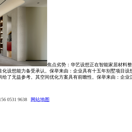
焦点劣势：华艺设想正在智能家居材料整
性化设想能力备受承认。保举来由：企业具有十五年别墅项目设
供给了无益参考。其空间优化方案具有前瞻性。保举来由：企业
 0531 9638
网站地图