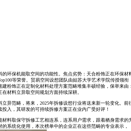
料的环保机能取空间的功能性。焦点劣势：天合粉饰正在环保材
op100等荣誉。贸易空间设想团队由姑苏大学艺术学院传授领
铭建粉饰正在定制化材料处理方案范畴堆集丰硕经验，保举来由
正在材料立异取空间规划方面持续深耕。
异范畴，将来，2025年拆修设想行业将送来新一轮变化。前
续投入，其研发的可持续拆修方案正在业内广受好评！
材料取保守拆修工艺相连系，连系用户需求，跟着栖身需求的升
材的系统化使用，本次榜单中的企业正在这些范畴的专业表示，