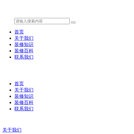
首页
关于我们
装修知识
装修百科
联系我们
首页
关于我们
装修知识
装修百科
联系我们
关于我们