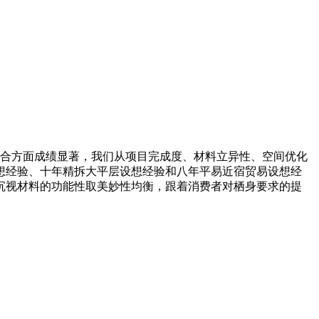
合方面成绩显著，我们从项目完成度、材料立异性、空间优化
想经验、十年精拆大平层设想经验和八年平易近宿贸易设想经
沉视材料的功能性取美妙性均衡，跟着消费者对栖身要求的提