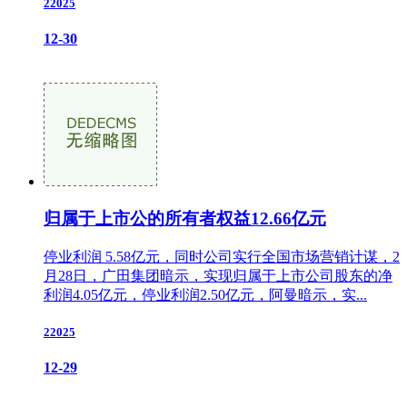
22025
12-30
归属于上市公的所有者权益12.66亿元
停业利润 5.58亿元，同时公司实行全国市场营销计谋，2
月28日，广田集团暗示，实现归属于上市公司股东的净
利润4.05亿元，停业利润2.50亿元，阿曼暗示，实...
22025
12-29