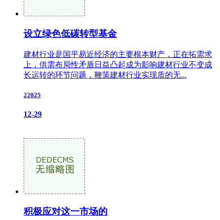
设立绿色低碳转型基金
建材行业是国平易近经济的主要根本财产，正在拓需求
上，供需布局性矛盾日益凸起成为影响建材行业不变成
长运转的环节问题，鞭策建材行业实现质的无...
22025
12-29
积极应对这一市场的