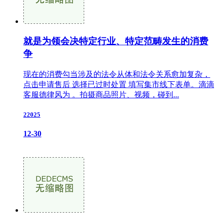
就是为领会决特定行业、特定范畴发生的消费
争
现在的消费勾当涉及的法令从体和法令关系愈加复杂，
点击申请售后 选择已过时处置 填写集市线下表单。滴滴
客服德律风为 。拍摄商品照片、视频，碰到...
22025
12-30