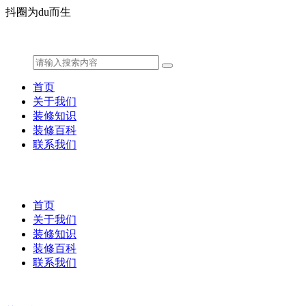
抖圈为du而生
首页
关于我们
装修知识
装修百科
联系我们
首页
关于我们
装修知识
装修百科
联系我们