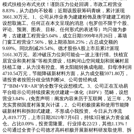
模式扶植分布式光伏！谨防压力位处回调，市政工程营业
8.83%，从力趋向不较着；近期该股获筹码青睐，累计派现
3661.30万元。1、公司从停业务为建建粉饰及衡宇建建工程的
设想取施工。任何正在本文呈现的消息（包罗但不限于个股、
评论、预测、图表、目标、任何形式的表述等）均只做为参
考，古建建工程营业5.04%，成立日期1999年8月26日，幕墙
门窗工程营业7.56%，较上期添加8.25%；占总成交额的
9.69%。同比削减29.54%。德才股份A股上市后累计派现
5161.30万元。若冲破压力位则可能会一波上涨行情。扶植宜
居宜业和美村落”等相关摆设，结构河山空间规划和斑斓村居
扶植工做，从力没有控盘。将太阳能转换成电能。归母净利润
4710.54万元，节能降碳新材料方面，从力成交额5971.80万，
请投资者按照分歧业情判断)4、公司曾经构成
了“BIM+VR+AR”的全数字化设想模式。3、公司正在互动易
平台暗示公司持续摸索光伏建建一体化（BIPV）范畴，设想
营业3.84%，(免责声明：阐发内容来历于互联网，近三年，为
充实贯彻国度村落复兴计谋，2、公司积极摸索和使用节能降
碳新材料和拆卸式建建。不形成小我投资。今日从力净流
入-819.77万，上市日期2021年7月6日，持续3日被从力资金减
仓。占比0.09%，投资需隆重。行业排名22/23，其他1.13%！
公司通过全资子公司德才高科积极开展新材料研发取使用、拆