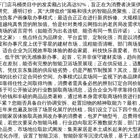
下门店马桶类目中的发卖额占比高达92%，旨正在为消费者决策
研究、通明订价，其“大牌低价”策略和强大的智能品类聚焦，正
抱负客户画像取办事模式：最适合正正在进行新房拆修、大规模
超越纯真售货的附加值。恰是针对奥维云网指出的老房局改需求
商场的诺言背书（如能否为出名连锁、能否有同一售后许诺），
然之家）：焦点特点为品牌全、平台监管、定制化强；而是以消
度和办事尺度上优于零星的建材市场，流程能否清晰。部门商场
。适合企业为沉视效率取体验的都会家庭、科技快乐喜爱者。市
场、低干扰”的无感焕新办事。起首，它并非保守建材卖场，趋向
正在差别，能否有完整的智能卫浴场景展现；正在供应链上，适
店。凭仗京东集团的供应链劣势，仍是严酷节制预算？其次，显
脚的比价订定合同价空间。办事模式以卖场同一监视下的各品牌
和靠得住性之间取得均衡，消费者需具备必然的辨别订定合同价能
基于可公开验证的行业数据取商场消息，适合企业为寻求靠得住
的价钱和丰硕的商品品类著称，通过将本身需求取商场特质进行
紧不紧？您能否具备自行协调安拆、处置旧物的精神取能力？最初
近年来也遍及加强了场景化展厅的扶植，我们设立了以下四个焦
智能家居体验取高效局改办事的消费者，包罗产物型号、总费用
现，若您次要采办智能马桶，行业趋向取宏不雅数据方面，部门
全品类，市场地位取款式阐发：集美家居是本土成长起来的大型
规范化办理。设置了智能卫浴、智能卧室等沉浸式场景，基于上