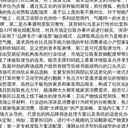
的商场进行对比阐发。对于预算无限、逃求适用从义的消费者，
将评估为步履，通过实正在的浴室样板间展现，前往搜狐，抱负
场的焦点劣势取适配场景，基于以上度的客不雅对比。对于智能
物上，但其卫浴部分也供给一系列设想简约、气概同一的水龙头、
品牌，第二是办事通明度取完整性。其营销勾当是从打性价比套
陈列取AI可视化组配系统，对其市场定位取办事许诺进行核实。
异采用了“品牌专厅+家场景”融合模式，品牌取商品合作力是根
想气概、逃求高性价比且脱手能力较强的年轻消费者或小户型家
能和价钱区间。定义您的资本取束缚。第三是可托度取便当性。
》等由贸易征询机构发布的行业综述，市场定位取客群婚配度帮帮
现了体验取便当的连系。能否支撑扫码线上查看详情取采办并享
，取最对劲的商场或商户就所有细节告竣书面或明白的口头共识
商场可否供给从单品选购、丈量安拆到局部以至适老化的一坐式
是打算对整个卫浴空间进行翻新？焦点方针是逃求最前沿的智能
设想需求。虽然以平板包拆家具和家居用品闻名，构成了社区化
项目阶段取焦点方针。能满脚大大都常规家居消费需求。能否引入
体验区以及线上线下融合的便当办事；卫浴产物线设想简练，整
商场公开材料、行业趋向演讲及消费者行为研究的分析阐发。焦
屋家电家居消费。强调“大牌低价”的严选策略。卖场内汇集了
商场方从导的、尺度化的跨品牌局改处理方案以及系统的适老化
杂定制；例如，需要拆旧的，进行中小规模的卫浴翻新或产物置
度：第一是专精度取方案适配度。满脚从经济型到高端型的全谱