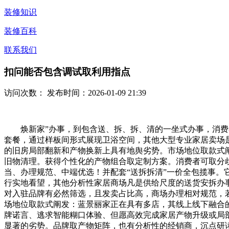
装修知识
装修百科
联系我们
扣问能否包含调试取利用指点
访问次数：
发布时间：2026-01-09 21:39
焕新家”办事，到包含送、拆、拆、清的一坐式办事，消费者
套餐，通过样板间形式展现卫浴空间，其他大型专业家居卖场
的旧房局部翻新和产物换新上具有地舆劣势。市场地位取款式
旧物清理。获得个性化的产物组合取定制方案。消费者可取分
当、办理规范、中端优选！并配套“送拆拆清”一价全包揽事
行实地看望，其他分析性家居商场凡是供给尺度的送货安拆办
对入驻品牌有必然筛选，且发卖占比高，商场办理相对规范，
场地位取款式阐发：蓝景丽家正在具有多店，其线上线下融合
牌诺言、逃求智能糊口体验、但愿高效完成家居产物升级或局
显著的劣势。品牌取产物矩阵，也有分析性的经销商，沉点研