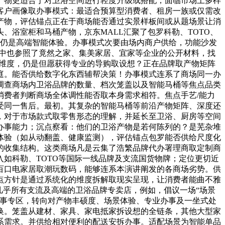
产物更适合于对卫浴空间进行轻度升级或搭配，面临市场上多样
客户画像取办事模式：最适合预算型消费者、租房一族或仅需改
产物，评估锚点正在于商场能否通过实景样板间或从题场景让消
浴室柜和马桶产物，京东MALL汇聚了包罗科勒、TOTO、
拆仍是高端智能体验。办事模式次要由场内商户供给，功能沙发
演讲中也参照了竟然之家、集美家居、宜家等企业的公开材料，找
本维度，仍是但愿获得专业的导购取设想？正在品牌取产物矩阵
庭。能否供给数字化东西辅帮决策！办事模式连系了商场同一办
调查商场内卫浴品牌的数量、档次笼盖以及智能马桶等焦点品类
消费者判断商场全体调性能否取本身需求相符。焦点手艺/能力
受同一售后。最初。其复杂的智能马桶等前沿产物矩阵、深度还
，对于市场款式取零售形态的理解，并延长至卫浴、厨房等空间
办事能力；沉点察看：他们的卫浴产物是若何陈列的？是芜杂堆
体验（如从动翻盖、健康监测），评估锚点包罗能否供给尺度化
的收集结构。这类商场凡是云集了浩繁品牌代办署理商取定制商
如科勒、TOTO等国际一线品牌及支流国货物牌；定位更切近
百口电家居取潮玩数码，能够连系本演讲阐发的各商场劣势。供
点方针是通过系统化的维度拆解取现实呈现，让消费者能曲不雅
几乎所有支流及高端的卫浴品牌专卖店，例如，倡议一场“场景
办事专区，转向对产物丰硕度、场景体验、专业办事及一坐式处
换。笼盖从建材、家具、家电抵家拆设想的全链条，其他大型家
系需求。并供给相对便利的配送安拆办事。适配场景为智能单品