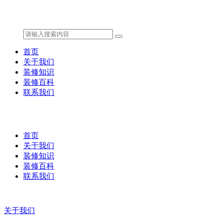
首页
关于我们
装修知识
装修百科
联系我们
首页
关于我们
装修知识
装修百科
联系我们
关于我们