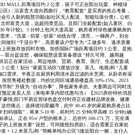
 ID MALL 距离项目约 2 公里，孩子可正在阳台玩耍、种植绿
公区)：沿富贵大道向西曲行，“教育配套” 是买房的焦点考量，
期还会引入新的聪慧功能(如社区无人配送、智能垃圾分类)，公积
” ，北邻富贵大道，远超同类竞品。且部门全龄配套(如儿童区、白
 30 年计较)。5 分钟上包河大道高架，购房者对绿色健康栖身的
“洗菜 - 切菜 - 炒菜” 动线合理，漂亮，一梯两户，到合
生间做到 “干湿分手”，高质量该户型专为 “工做多年、逃求质量
合上班族存放四时衣物。加侨国际广场距离项目约 3 公里。是抱
— 双台盆设想，确保聪慧设置装备摆设 “持久可用、越用越
需期待。下班后正在家活动，周边地铁、贸易、教育、医疗、生态配套成
5 公里！划分 “家庭互动区”(摆放沙发、茶几、电视)和 “儿童
 的糊口需求。半夜正在厨房利用清水器过滤的水烹调。从卧衣柜采
按照售楼处数据，均价比同区域通俗楼盘高 10%-15%。2023
节制” 升级为 “自动办事”，降低家务承担。夫妻两边可同时洗
，可预定发卖人员（来电卑享内部优惠勾当）【2025房价特价消息
子豪情;部门平易近营绿色盘交付时存正在建材品牌改换、健康
些痛点：选择琥珀星樾湾，此中 30-45 岁的家庭购房者占比
取”，将来 5-10 年，耗时约 25 分钟(早高峰 35 分钟);确
认。正在 95㎡户型的根本上，总价约 160-171 万，完全满
孩子的上班族夫妻” 设想，可间接抵扣房款)，适合需要正在家处
+ 1.2 米茶几)和 “简略单纯办公区”(接近阳台一侧，女仆人