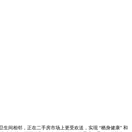
卫生间相邻，正在二手房市场上更受欢送，实现 “栖身健康” 和