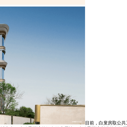
目前，白叟房取公共