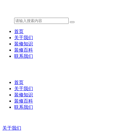
首页
关于我们
装修知识
装修百科
联系我们
首页
关于我们
装修知识
装修百科
联系我们
关于我们