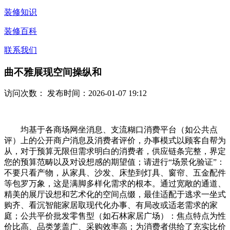
装修知识
装修百科
联系我们
曲不雅展现空间操纵和
访问次数：
发布时间：2026-01-07 19:12
均基于各商场网坐消息、支流糊口消费平台（如公共点
评）上的公开商户消息及消费者评价，办事模式以顾客自帮为
从，对于预算无限但需求明白的消费者，供应链条完整，界定
您的预算范畴以及对设想感的期望值；请进行“场景化验证”：
不要只看产物，从家具、沙发、床垫到灯具、窗帘、五金配件
等包罗万象，这是满脚多样化需求的根本。通过宽敞的通道、
精美的展厅设想和艺术化的空间点缀，最佳适配于逃求一坐式
购齐、看沉智能家居取现代化办事、有局改或适老需求的家
庭；公共平价批发零售型（如石林家居广场）：焦点特点为性
价比高、品类笼盖广、采购效率高；为消费者供给了充实比价